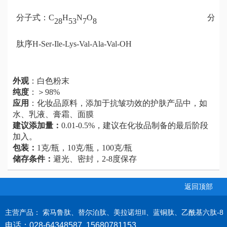
分子式：C
H
N
O
分子量
28
53
7
8
肽序H-Ser-Ile-Lys-Val-Ala-Val-OH
外观
：白色粉末
纯度
：＞98%
应用
：化妆品原料，添加于抗皱功效的护肤产品中，如
水、乳液、膏霜、面膜
建议添加量：
0.01-0.5%，建议在化妆品制备的最后阶段
加入。
包装：
1克/瓶，10克/瓶，100克/瓶
储存条件：
避光、密封，2-8度保存
返回顶部
主
营产品： 索马鲁肽、替尔泊肽、美拉诺坦II、蓝铜肽、乙酰基六肽-8
电话：028-64348587 15680781153